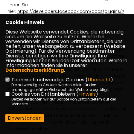
finden Sie
hier:
https://developers.facebook.com/docs/plugins/?
locale=de_DE
Cookie Hinweis
Diese Webseite verwendet Cookies, die notwendig
sind, um die Webseite zu nutzen. Weiterhin
verwenden wir Dienste von Drittanbietern, die uns
Wenn Sie diese Website besuchen und die zugehörige
helfen, unser Webangebot zu verbessern (Website-
Schaltfläche des Plug-ins aktiviert haben, wird über das
Optmierung). Für die Verwendung bestimmter
Dienste, benötigen wir Ihre Einwilligung. Ihre
Plug-in eine direkte Verbindung zwischen Ihrem Browser
Einwilligung können Sie jederzeit widerrufen. Weitere
und dem Facebook-Server hergestellt. Facebook erhält
Informationen finden Sie in unserer
dadurch die Information, dass Sie mit Ihrer IP-Adresse
Datenschutzerklärung
.
diese Website besucht haben. Wenn Sie den Facebook
Technisch notwendige Cookies (
Übersicht
)
Like-Button“ anklicken während Sie in Ihrem Facebook-
Die notwendigen Cookies werden allein für den
Account eingeloggt sind, können Sie die Inhalte dieser
ordnungsgemäßen Gebrauch der Webseite benötigt.
Cookies von Drittanbietern (
Hinweis
)
Website auf Ihrem Facebook-Profil verlinken. Dadurch
Derzeit verzichten wir auf Scripte von Drittanbietern auf der
kann Facebook den Besuch dieser Website Ihrem
Webseite.
Benutzerkonto zuordnen. Wir weisen darauf hin, dass wir
als Anbieter der Seiten keine Kenntnis vom Inhalt der
Einverstanden
übermittelten Daten sowie deren Nutzung durch
Facebook erhalten.