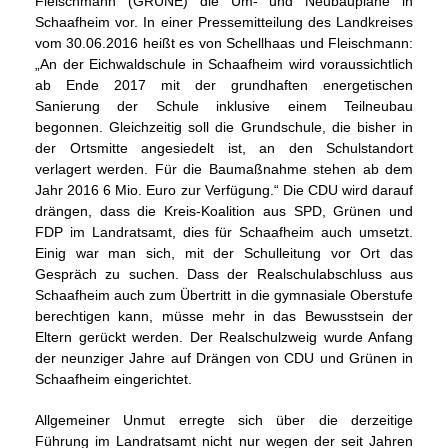
Fleischmann (GRÜNE) die Um- und Neubaupläne in
Schaafheim vor. In einer Pressemitteilung des Landkreises
vom 30.06.2016 heißt es von Schellhaas und Fleischmann:
An der Eichwaldschule in Schaafheim wird voraussichtlich
ab Ende 2017 mit der grundhaften energetischen
Sanierung der Schule inklusive einem Teilneubau
begonnen. Gleichzeitig soll die Grundschule, die bisher in
der Ortsmitte angesiedelt ist, an den Schulstandort
verlagert werden. Für die Baumaßnahme stehen ab dem
Jahr 2016 6 Mio. Euro zur Verfügung.“ Die CDU wird darauf
drängen, dass die Kreis-Koalition aus SPD, Grünen und
FDP im Landratsamt, dies für Schaafheim auch umsetzt.
Einig war man sich, mit der Schulleitung vor Ort das
Gespräch zu suchen. Dass der Realschulabschluss aus
Schaafheim auch zum Übertritt in die gymnasiale Oberstufe
berechtigen kann, müsse mehr in das Bewusstsein der
Eltern gerückt werden. Der Realschulzweig wurde Anfang
der neunziger Jahre auf Drängen von CDU und Grünen in
Schaafheim eingerichtet.
Allgemeiner Unmut erregte sich über die derzeitige
Führung im Landratsamt nicht nur wegen der seit Jahren