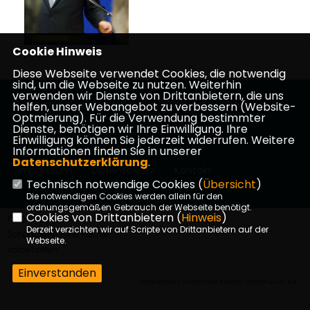
Cookie Hinweis
Diese Webseite verwendet Cookies, die notwendig
sind, um die Webseite zu nutzen. Weiterhin
verwenden wir Dienste von Drittanbietern, die uns
Herzlich Willkommen bei der CDU in Schaafheim
helfen, unser Webangebot zu verbessern (Website-
Optmierung). Für die Verwendung bestimmter
Dienste, benötigen wir Ihre Einwilligung. Ihre
Einwilligung können Sie jederzeit widerrufen. Weitere
Informationen finden Sie in unserer
Datenschutzerklärung
.
Impressum
Datenschutz
Kontakt
Technisch notwendige Cookies (
Übersicht
)
Die notwendigen Cookies werden allein für den
ordnungsgemäßen Gebrauch der Webseite benötigt.
Cookies von Drittanbietern (
Hinweis
)
©2026 CDU Gemeindeverband
Derzeit verzichten wir auf Scripte von Drittanbietern auf der
Schaafheim | Alle Rechte
Webseite.
vorbehalten.
Einverstanden
Realisation: Sharkness Media GmbH & Co. KG